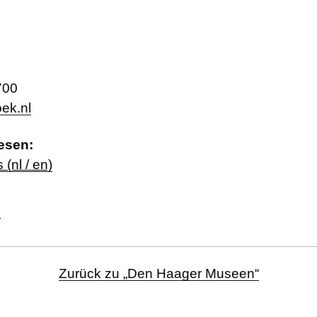
700
ek.nl
esen:
(nl / en)
r
Zurück zu „Den Haager Museen“